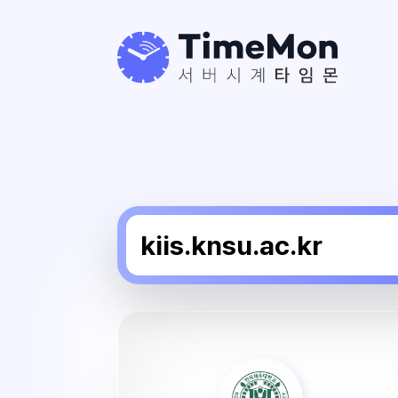
한
국
체
육
대