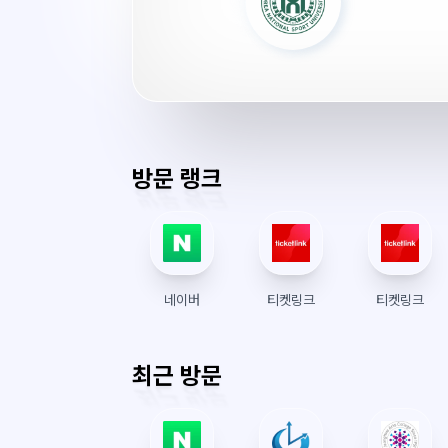
학
교
포
털
시
스
템
방문 랭크
서
버
시
간
네이버
티켓링크
티켓링크
최근 방문