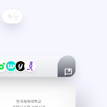
dark_mode
야
간
모
드
설
정
한국체육대학교