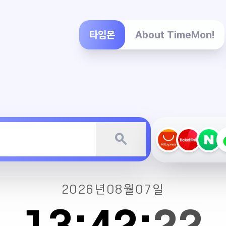
타임몬
About TimeMon!
search
2026년
08월
07일