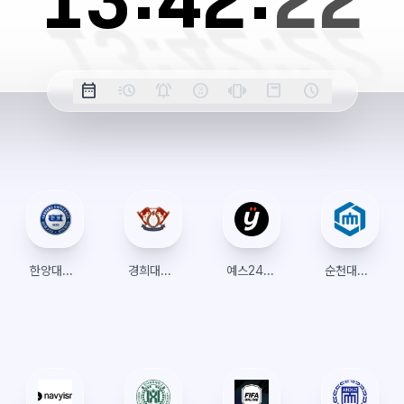
13:
42:
23
옵
date_range
acute
notifications_active
farsight_digital
vibration
position_top_right
schedule
날
밀
정
오
긴
스
시
션
짜
리
각
전/
박
티
계
표
초
알
오
모
키
레
시
표
람
후
드
모
이
시
드
아
웃
한양대학교 수강신청
경희대학교 수강신청
예스24 티켓
순천대학교 수강신청