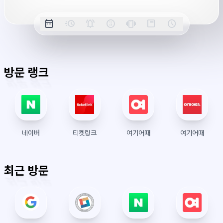
옵
date_range
acute
notifications_active
farsight_digital
vibration
position_top_right
schedule
날
밀
정
오
긴
스
시
션
짜
리
각
전/
박
티
계
표
초
알
오
모
키
레
시
표
람
후
드
모
이
방문 랭크
시
드
아
웃
네이버
티켓링크
여기어때
여기어때
최근 방문