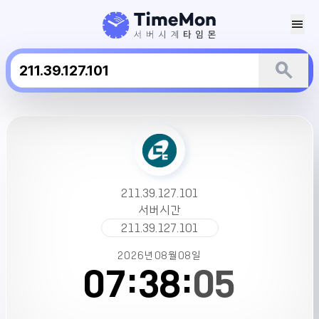
menu
search
211.39.127.101
서
버
시
간
211.39.127.101
서버시간
211.39.127.101
2026년
08월
08일
07:
38:
05