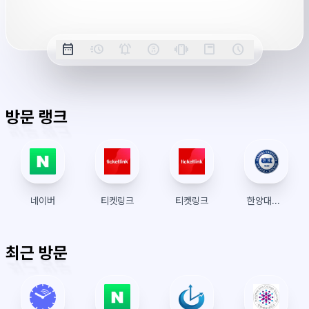
시
간
옵
date_range
acute
notifications_active
farsight_digital
vibration
position_top_right
schedule
날
밀
정
오
긴
스
시
션
짜
리
각
전/
박
티
계
표
초
알
오
모
키
레
시
표
람
후
드
모
이
방문 랭크
시
드
아
웃
네이버
티켓링크
티켓링크
한양대학교 수강신청
최근 방문