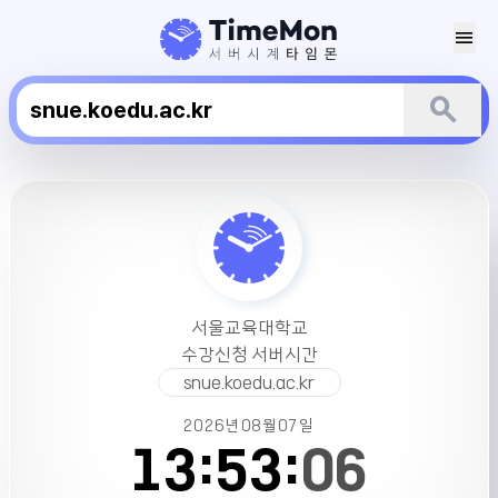
menu
search
서
울
교
육
대
학
서울교육대학교
교
수강신청 서버시간
수
snue.koedu.ac.kr
강
신
2026년
08월
07일
청
13:
53:
06
서
버