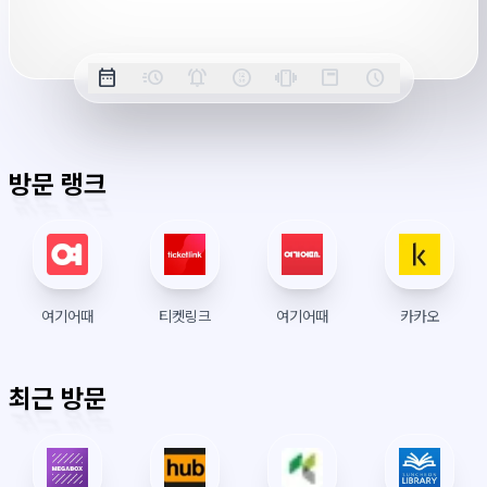
옵
date_range
acute
notifications_active
farsight_digital
vibration
position_top_right
schedule
날
밀
정
오
긴
스
시
션
짜
리
각
전/
박
티
계
표
초
알
오
모
키
레
시
표
람
후
드
모
이
방문 랭크
시
드
아
웃
여기어때
티켓링크
여기어때
카카오
최근 방문