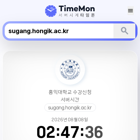
menu
search
홍
익
대
학
교
수
홍익대학교 수강신청
강
서버시간
신
sugang.hongik.ac.kr
청
서
2026년
08월
08일
버
02:
47:
36
시
간