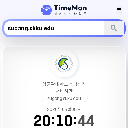
menu
search
성
균
관
대
학
교
성균관대학교 수강신청
수
서버시간
강
sugang.skku.edu
신
청
2026년
08월
08일
서
20:
10:
44
버
시