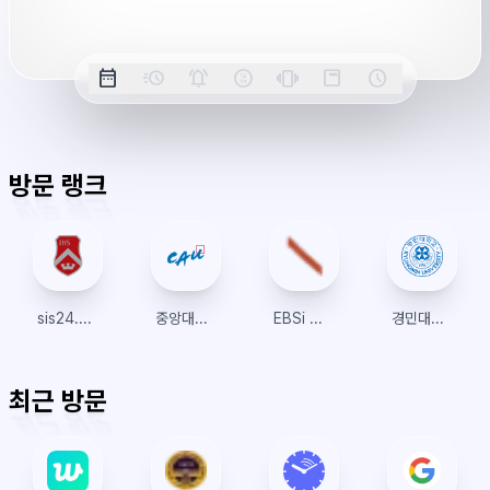
간
옵
date_range
acute
notifications_active
farsight_digital
vibration
position_top_right
schedule
날
밀
정
오
긴
스
시
션
짜
리
각
전/
박
티
계
표
초
알
오
모
키
레
시
표
람
후
드
모
이
방문 랭크
시
드
아
웃
sis24.sogang.ac.kr
중앙대학교
EBSi 국가대표 고교강의
경민대학교 수강신청
최근 방문