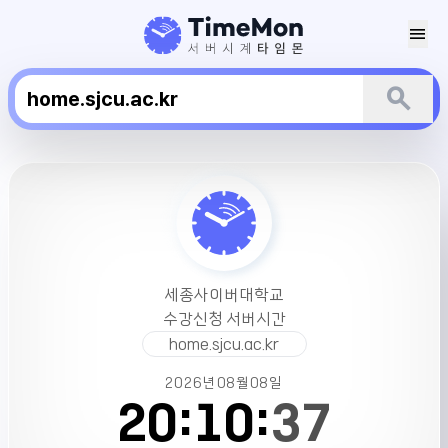
menu
search
세
종
사
이
버
대
세종사이버대학교
학
수강신청 서버시간
교
home.sjcu.ac.kr
수
강
2026년
08월
08일
신
20:
10:
37
청
서