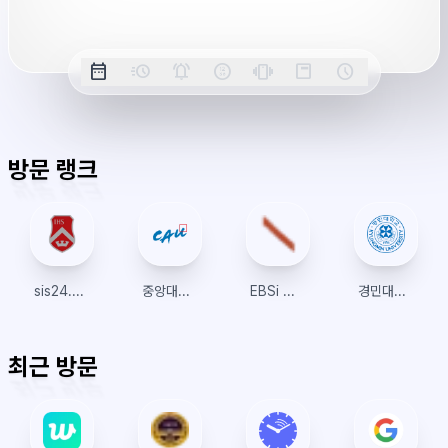
버
시
옵
간
date_range
acute
notifications_active
farsight_digital
vibration
position_top_right
schedule
날
밀
정
오
긴
스
시
션
짜
리
각
전/
박
티
계
표
초
알
오
모
키
레
시
표
람
후
드
모
이
방문 랭크
시
드
아
웃
sis24.sogang.ac.kr
중앙대학교
EBSi 국가대표 고교강의
경민대학교 수강신청
최근 방문