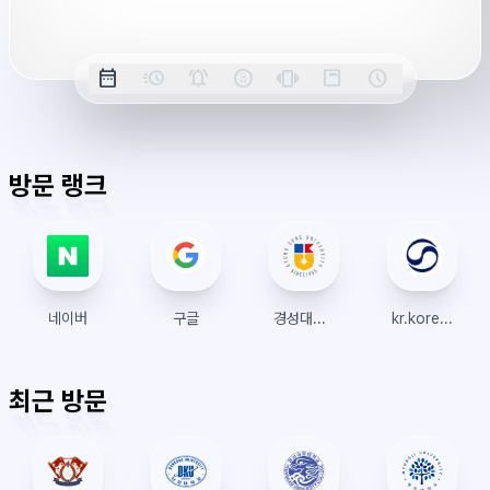
시
간
옵
date_range
acute
notifications_active
farsight_digital
vibration
position_top_right
schedule
날
밀
정
오
긴
스
시
션
짜
리
각
전/
박
티
계
표
초
알
오
모
키
레
시
표
람
후
드
모
이
방문 랭크
시
드
아
웃
네이버
구글
경성대학교 수강신청
kr.koreanair.com
최근 방문