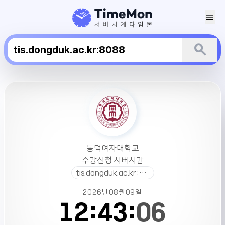
menu
search
동
덕
여
자
대
학
동덕여자대학교
교
수강신청 서버시간
수
tis.dongduk.ac.kr:8088
강
신
2026년
08월
09일
청
12:
43:
06
서
버