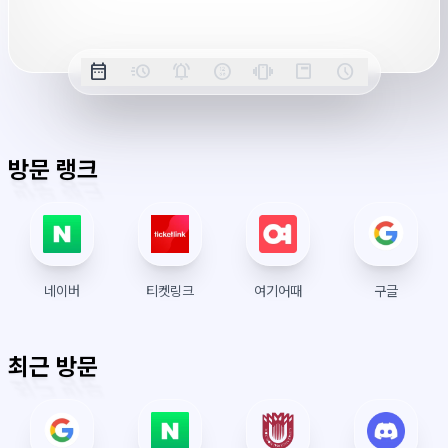
시
스
옵
템
date_range
acute
notifications_active
farsight_digital
vibration
position_top_right
schedule
날
밀
정
오
긴
스
시
션
서
짜
리
각
전/
박
티
계
버
표
초
알
오
모
키
레
시
시
표
람
후
드
모
이
간
방문 랭크
시
드
아
웃
네이버
티켓링크
여기어때
구글
최근 방문