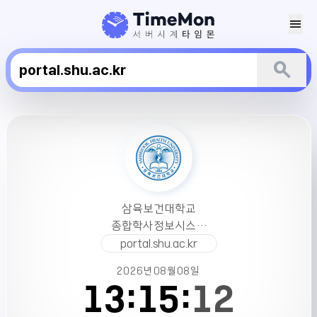
menu
search
삼
육
보
건
대
학
삼육보건대학교
교
종합학사정보시스템
종
서버시간
portal.shu.ac.kr
합
학
2026년
08월
08일
사
13:
15:
12
정
보