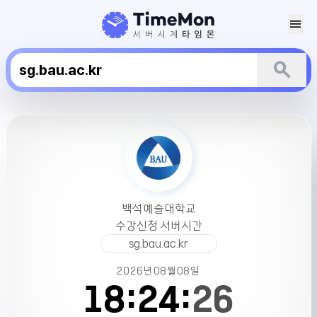
menu
search
백
석
예
술
대
학
백석예술대학교
교
수강신청 서버시간
수
sg.bau.ac.kr
강
신
2026년
08월
08일
청
18:
24:
26
서
버