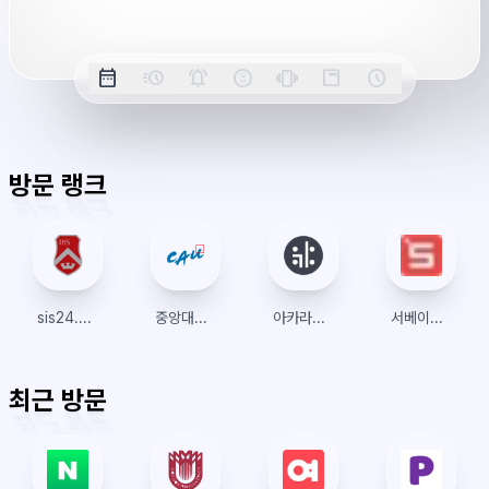
시
간
옵
date_range
acute
notifications_active
farsight_digital
vibration
position_top_right
schedule
날
밀
정
오
긴
스
시
션
짜
리
각
전/
박
티
계
표
초
알
오
모
키
레
시
표
람
후
드
모
이
방문 랭크
시
드
아
웃
sis24.sogang.ac.kr
중앙대학교
아카라이브
서베이링크
최근 방문