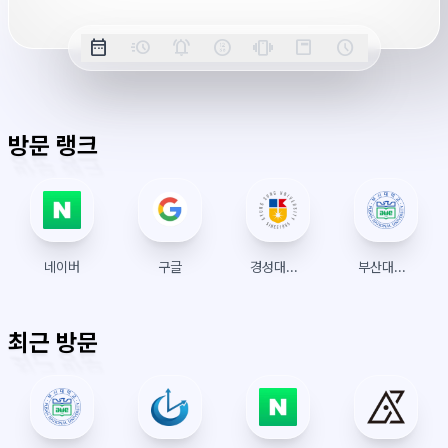
옵
date_range
acute
notifications_active
farsight_digital
vibration
position_top_right
schedule
날
밀
정
오
긴
스
시
션
짜
리
각
전/
박
티
계
표
초
알
오
모
키
레
시
표
람
후
드
모
이
방문 랭크
시
드
아
웃
네이버
구글
경성대학교 수강신청
부산대학교 수강신청
최근 방문