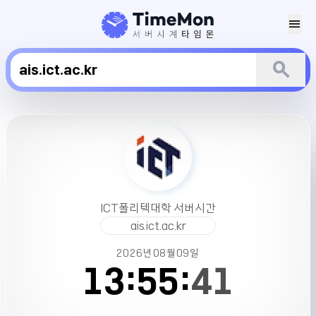
menu
search
ICT
폴
리
텍
대
학
ICT폴리텍대학 서버시간
서
ais.ict.ac.kr
버
시
2026년
08월
09일
간
13:
55:
41