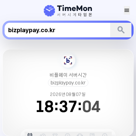
menu
search
비
플
페
이
비플페이 서버시간
서
bizplaypay.co.kr
버
시
2026년
08월
07일
간
18:
37:
04
옵
date_range
acute
notifications_active
farsight_digital
vibration
position_top_right
schedule
날
밀
정
오
긴
스
시