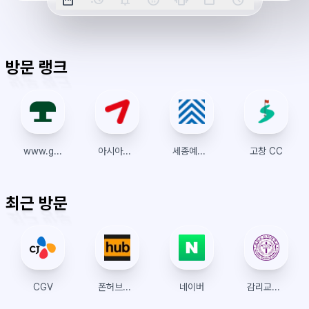
션
짜
리
각
전/
박
티
계
표
초
알
오
모
키
레
시
표
람
후
드
모
이
방문 랭크
시
드
아
웃
www.greenlamp.kr
아시아나 항공
세종예술의전당
고창 CC
최근 방문
CGV
폰허브접속 | 폰허브 | 우회접속방법
네이버
감리교신학대학교(MTS)