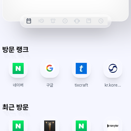
버
시
옵
간
date_range
acute
notifications_active
farsight_digital
vibration
position_top_right
schedule
날
밀
정
오
긴
스
시
션
짜
리
각
전/
박
티
계
표
초
알
오
모
키
레
시
표
람
후
드
모
이
방문 랭크
시
드
아
웃
네이버
구글
tixcraft
kr.koreanair.com
최근 방문