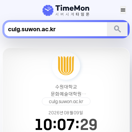
menu
search
수
원
대
학
교
문
수원대학교
화
문화예술대학원
예
서버시간
culg.suwon.ac.kr
술
대
2026년
08월
09일
학
10:
07:
29
원
서