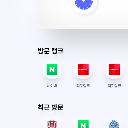
대
학
교
서
버
시
간
방문 랭크
네이버
티켓링크
티켓링크
최근 방문