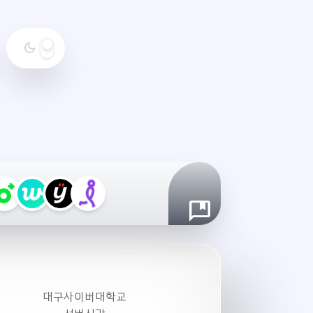
dark_mode
야
간
모
드
설
정
대구사이버대학교