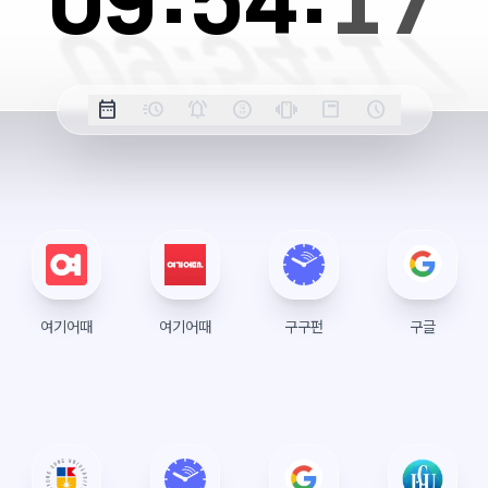
09:
54:
17
옵
date_range
acute
notifications_active
farsight_digital
vibration
position_top_right
schedule
날
밀
정
오
긴
스
시
션
짜
리
각
전/
박
티
계
표
초
알
오
모
키
레
시
표
람
후
드
모
이
시
드
아
웃
여기어때
여기어때
구구펀
구글