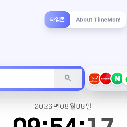
타임몬
About TimeMon!
search
2026년
08월
08일