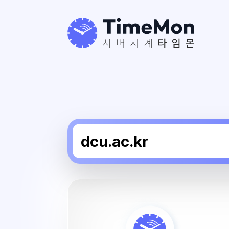
대
구
사
이
버