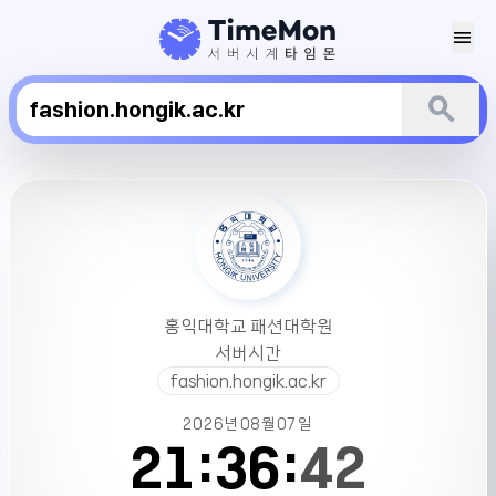
menu
search
홍
익
대
학
교
패
홍익대학교 패션대학원
션
서버시간
대
fashion.hongik.ac.kr
학
원
2026년
08월
07일
서
21:
36:
42
버
시