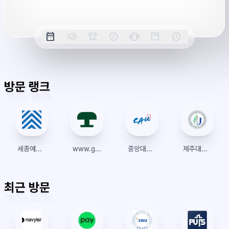
간
옵
date_range
acute
notifications_active
farsight_digital
vibration
position_top_right
schedule
날
밀
정
오
긴
스
시
션
짜
리
각
전/
박
티
계
표
초
알
오
모
키
레
시
표
람
후
드
모
이
방문 랭크
시
드
아
웃
세종예술의전당
www.greenlamp.kr
중앙대학교 수강신청
제주대학교 포털
최근 방문