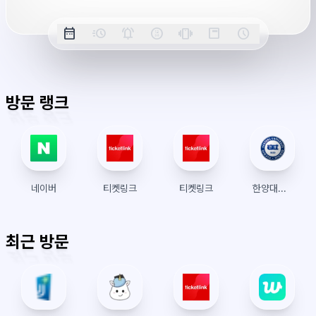
옵
date_range
acute
notifications_active
farsight_digital
vibration
position_top_right
schedule
날
밀
정
오
긴
스
시
션
짜
리
각
전/
박
티
계
표
초
알
오
모
키
레
시
표
람
후
드
모
이
방문 랭크
시
드
아
웃
네이버
티켓링크
티켓링크
한양대학교 수강신청
최근 방문