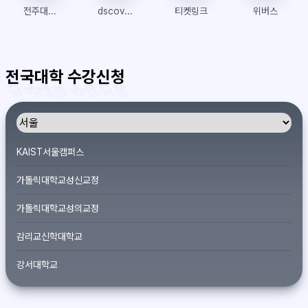
전주대학교 인스타
dscovery
티켓링크
위버스
전국대학 수강신청
KAIST서울캠퍼스
가톨릭대학교성신교정
가톨릭대학교성의교정
감리교신학대학교
강서대학교
개신대학원대학교