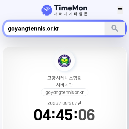
menu
search
고
양
시
테
니
고양시테니스협회
스
서버시간
협
goyangtennis.or.kr
회
서
2026년
08월
07일
버
04:
45:
07
시
간