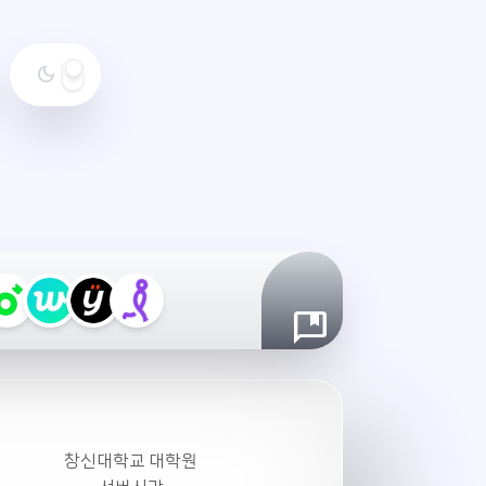
dark_mode
야
간
모
드
설
정
창신대학교 대학원