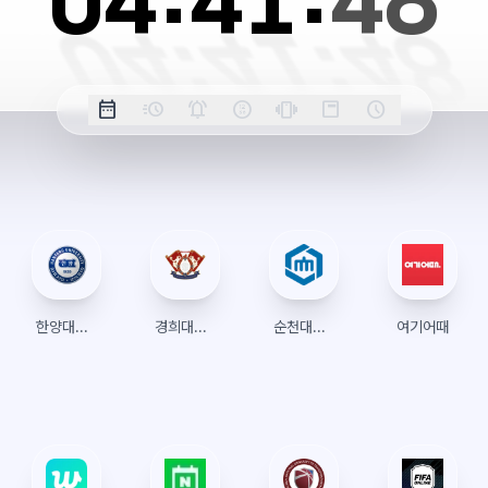
04:
41:
49
옵
date_range
acute
notifications_active
farsight_digital
vibration
position_top_right
schedule
날
밀
정
오
긴
스
시
션
짜
리
각
전/
박
티
계
표
초
알
오
모
키
레
시
표
람
후
드
모
이
시
드
아
웃
한양대학교 수강신청
경희대학교 수강신청
순천대학교 수강신청
여기어때