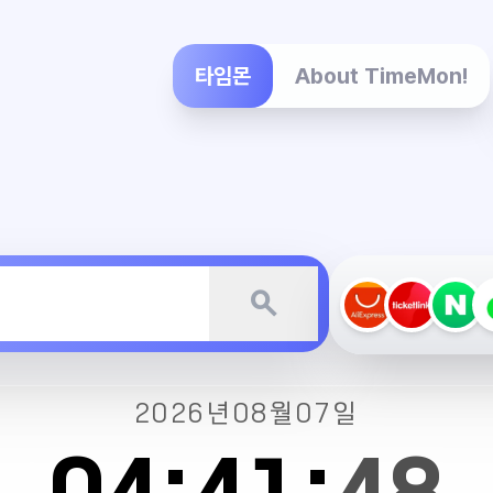
타임몬
About TimeMon!
search
2026년
08월
07일