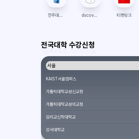
전주대학교 인스타
dscovery
티켓링크
전국대학 수강신청
KAIST서울캠퍼스
가톨릭대학교성신교정
가톨릭대학교성의교정
감리교신학대학교
강서대학교