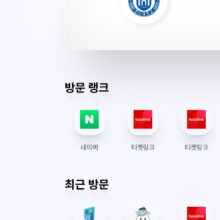
대
학
원
서
버
시
간
방문 랭크
네이버
티켓링크
티켓링크
최근 방문