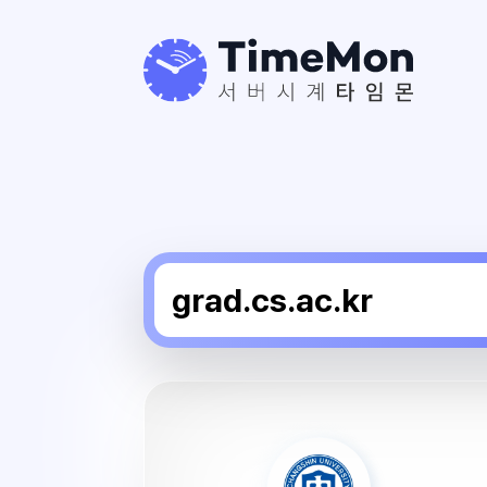
창
신
대
학
교