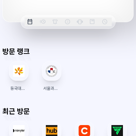
옵
date_range
acute
notifications_active
farsight_digital
vibration
position_top_right
schedule
날
밀
정
오
긴
스
시
션
짜
리
각
전/
박
티
계
표
초
알
오
모
키
레
시
표
람
후
드
모
이
방문 랭크
시
드
아
웃
동국대학교 와이즈 캠퍼스
서울과학기술대학교 생활관
최근 방문