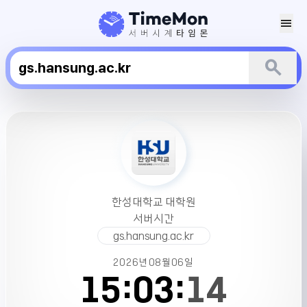
menu
search
한
성
대
학
교
대
한성대학교 대학원
학
서버시간
원
gs.hansung.ac.kr
서
버
2026년
08월
06일
시
15:
03:
14
간