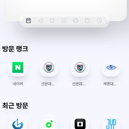
서
버
옵
시
date_range
acute
notifications_active
farsight_digital
vibration
position_top_right
schedule
날
밀
정
오
긴
스
시
션
간
짜
리
각
전/
박
티
계
표
초
알
오
모
키
레
시
표
람
후
드
모
이
방문 랭크
시
드
아
웃
네이버
선문대학교 수강신청
선문대학교
계명대학교 수강신청
최근 방문