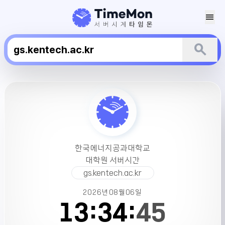
menu
search
한
국
에
너
지
공
한국에너지공과대학교
과
대학원 서버시간
대
gs.kentech.ac.kr
학
교
2026년
08월
06일
대
13:
34:
45
학
원