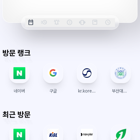
버
시
옵
간
date_range
acute
notifications_active
farsight_digital
vibration
position_top_right
schedule
날
밀
정
오
긴
스
시
션
짜
리
각
전/
박
티
계
표
초
알
오
모
키
레
시
표
람
후
드
모
이
방문 랭크
시
드
아
웃
네이버
구글
kr.koreanair.com
부산대학교 수강신청
최근 방문