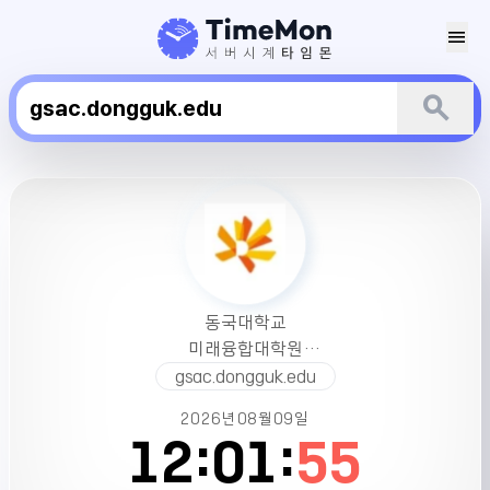
menu
search
동
국
대
학
교
미
동국대학교
래
미래융합대학원
융
서버시간
gsac.dongguk.edu
합
대
2026년
08월
09일
학
12:
01:
55
원
서