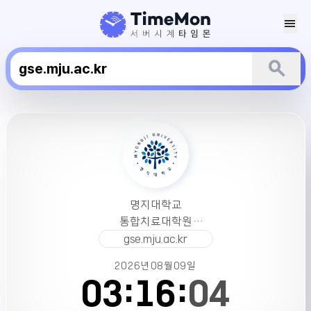
menu
search
명
지
대
학
교
통
명지대학교
합
통합치료대학원
치
서버시간
gse.mju.ac.kr
료
대
2026년
08월
09일
학
03:
16:
04
원
서