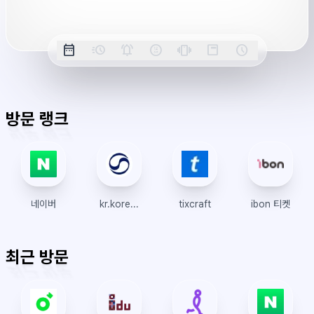
버
시
옵
간
date_range
acute
notifications_active
farsight_digital
vibration
position_top_right
schedule
날
밀
정
오
긴
스
시
션
짜
리
각
전/
박
티
계
표
초
알
오
모
키
레
시
표
람
후
드
모
이
방문 랭크
시
드
아
웃
네이버
kr.koreanair.com
tixcraft
ibon 티켓
최근 방문