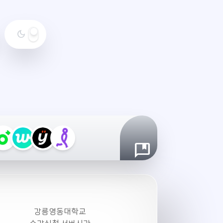
dark_mode
야
간
모
드
설
정
강릉영동대학교