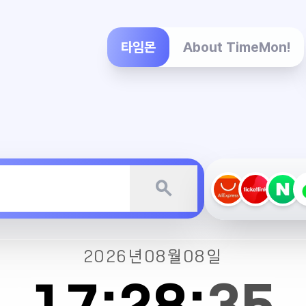
타임몬
About TimeMon!
search
2026년
08월
08일