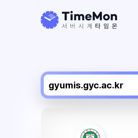
강
릉
영
동
대