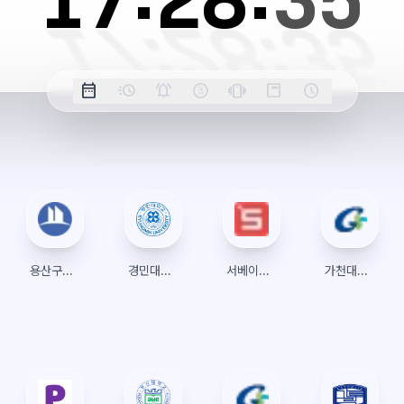
17:
28:
35
옵
date_range
acute
notifications_active
farsight_digital
vibration
position_top_right
schedule
날
밀
정
오
긴
스
시
션
짜
리
각
전/
박
티
계
표
초
알
오
모
키
레
시
표
람
후
드
모
이
시
드
아
웃
용산구문화체육센터
경민대학교 수강신청
서베이링크
가천대학교글로벌캠퍼스 수강신청