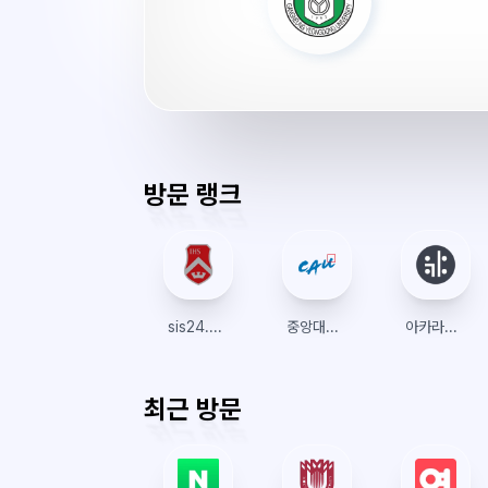
학
교
수
강
신
청
서
방문 랭크
버
시
간
sis24.sogang.ac.kr
중앙대학교
아카라이브
최근 방문