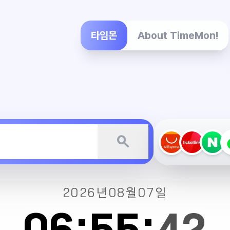
타임몬
About TimeMon!
search
2026년
08월
07일