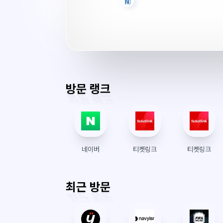
교
육
대
학
원
서
버
방문 랭크
시
간
네이버
티켓링크
티켓링크
최근 방문