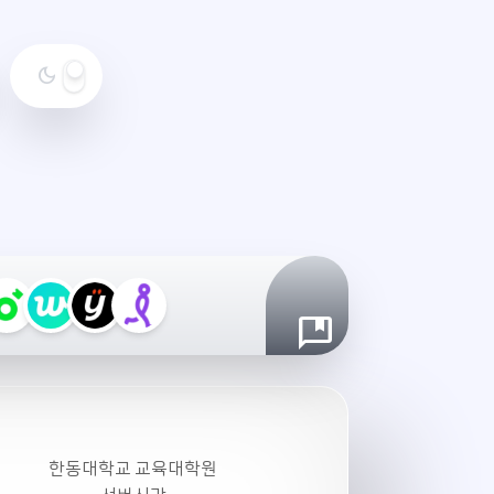
dark_mode
야
간
모
드
설
정
한동대학교 교육대학원