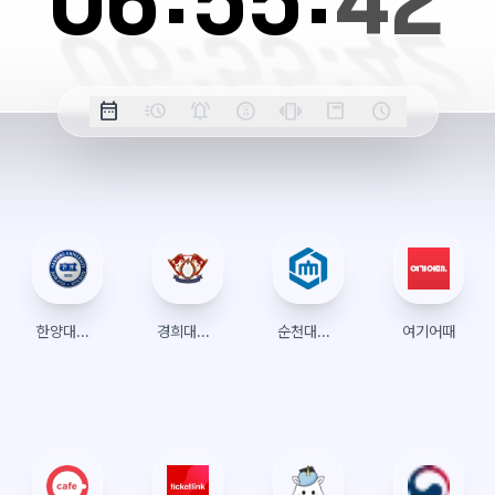
06:
55:
42
옵
date_range
acute
notifications_active
farsight_digital
vibration
position_top_right
schedule
날
밀
정
오
긴
스
시
션
짜
리
각
전/
박
티
계
표
초
알
오
모
키
레
시
표
람
후
드
모
이
시
드
아
웃
한양대학교 수강신청
경희대학교 수강신청
순천대학교 수강신청
여기어때