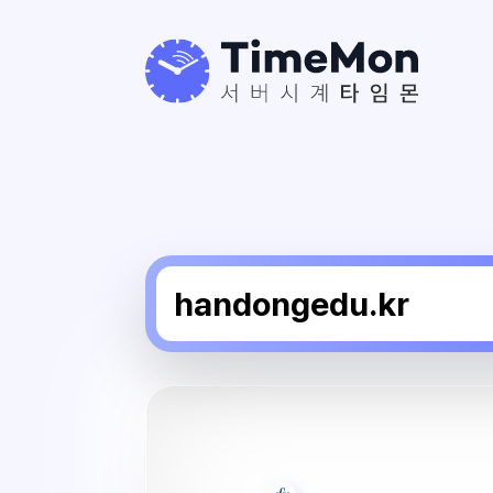
한
동
대
학
교