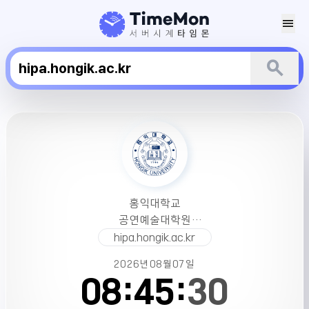
menu
search
홍
익
대
학
교
공
홍익대학교
연
공연예술대학원
예
서버시간
hipa.hongik.ac.kr
술
대
2026년
08월
07일
학
08:
45:
30
원
서