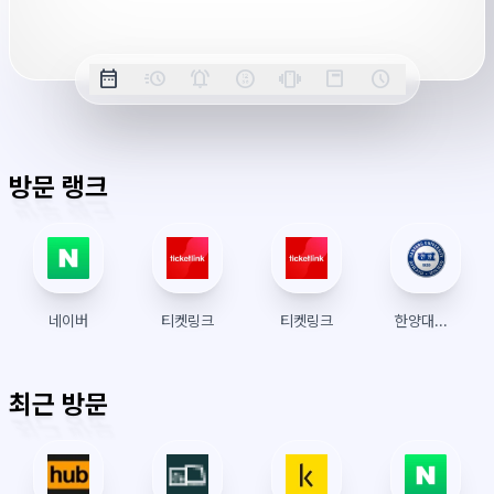
버
시
옵
간
date_range
acute
notifications_active
farsight_digital
vibration
position_top_right
schedule
날
밀
정
오
긴
스
시
션
짜
리
각
전/
박
티
계
표
초
알
오
모
키
레
시
표
람
후
드
모
이
방문 랭크
시
드
아
웃
네이버
티켓링크
티켓링크
한양대학교 수강신청
최근 방문