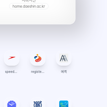
서버시간
home.daeshin.ac.kr
speedo.co.kr
register.topik.go.kr
에겍