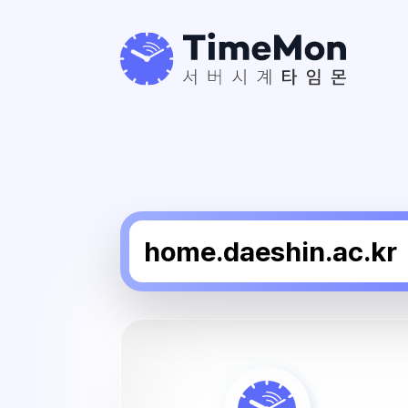
대
신
대
학
교