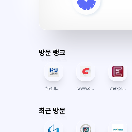
수
강
서
버
시
간
방문 랭크
한성대학교 대학원
www.costco.co.kr
vnexpress.net
최근 방문