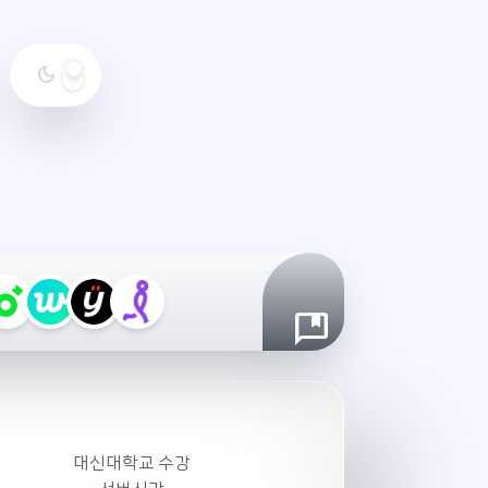
dark_mode
야
간
모
드
설
정
대신대학교 수강