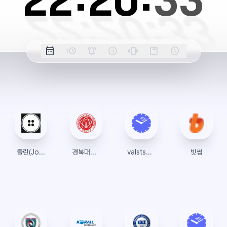
22:
20:
34
옵
date_range
acute
notifications_active
farsight_digital
vibration
position_top_right
schedule
날
밀
정
오
긴
스
시
션
짜
리
각
전/
박
티
계
표
초
알
오
모
키
레
시
표
람
후
드
모
이
시
드
아
웃
졸린(Jolyn)
경북대학교 경영대학원
valstshop.com
빗썸