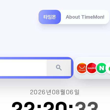
타임몬
About TimeMon!
search
2026년
08월
06일