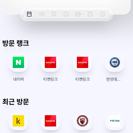
옵
date_range
acute
notifications_active
farsight_digital
vibration
position_top_right
schedule
날
밀
정
오
긴
스
시
션
짜
리
각
전/
박
티
계
표
초
알
오
모
키
레
시
표
람
후
드
모
이
방문 랭크
시
드
아
웃
네이버
티켓링크
티켓링크
한양대학교 수강신청
최근 방문