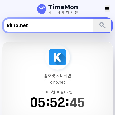
menu
search
길
호
넷
서
버
시
길호넷 서버시간
간
kilho.net
2026년
08월
07일
05:
52:
45