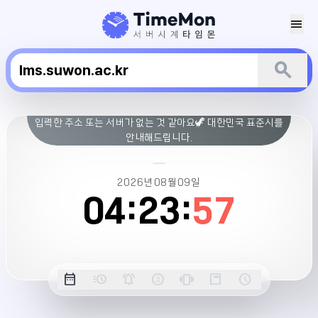
menu
search
수
입력한 주소 또는 서버가 없는 것 같아요🦖 대한민국 표준시를
원
안내해드립니다.
대
학
교
2026년
08월
09일
LMS
04:
23:
57
서
버
시
간
옵
date_range
acute
notifications_active
farsight_digital
vibration
position_top_right
schedule
날
밀
정
오
긴
스
시
션
짜
리
각
전/
박
티
계