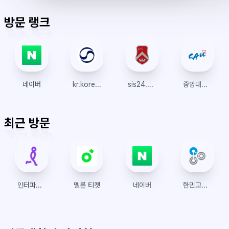
표
초
알
오
모
키
레
시
표
람
후
드
모
이
방문 랭크
시
드
아
웃
네이버
kr.koreanair.com
sis24.sogang.ac.kr
중앙대학교
최근 방문
인터파크 티켓
멜론 티켓
네이버
한민고등학교 리로스쿨