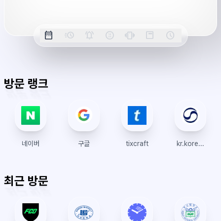
옵
date_range
acute
notifications_active
farsight_digital
vibration
position_top_right
schedule
날
밀
정
오
긴
스
시
션
짜
리
각
전/
박
티
계
표
초
알
오
모
키
레
시
표
람
후
드
모
이
방문 랭크
시
드
아
웃
네이버
구글
tixcraft
kr.koreanair.com
최근 방문