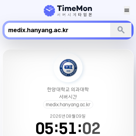
menu
search
한
양
대
학
교
의
한양대학교 의과대학
과
서버시간
대
medix.hanyang.ac.kr
학
서
2026년
08월
09일
버
05:
51:
02
시
간