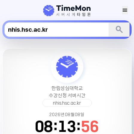
menu
search
한
림
성
심
대
학
한림성심대학교
교
수강신청 서버시간
수
nhis.hsc.ac.kr
강
신
2026년
08월
08일
청
08:
13:
56
서
버