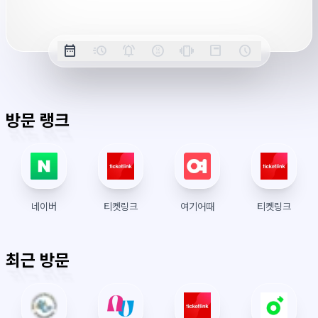
시
간
옵
date_range
acute
notifications_active
farsight_digital
vibration
position_top_right
schedule
날
밀
정
오
긴
스
시
션
짜
리
각
전/
박
티
계
표
초
알
오
모
키
레
시
표
람
후
드
모
이
방문 랭크
시
드
아
웃
네이버
티켓링크
여기어때
티켓링크
최근 방문