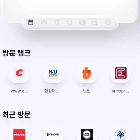
옵
date_range
acute
notifications_active
farsight_digital
vibration
position_top_right
schedule
날
밀
정
오
긴
스
시
션
짜
리
각
전/
박
티
계
표
초
알
오
모
키
레
시
표
람
후
드
모
이
방문 랭크
시
드
아
웃
www.costco.co.kr
한성대학교 대학원
빗썸
vnexpress.net
최근 방문