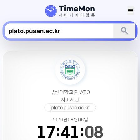
menu
search
부
산
대
학
교
PLATO
부산대학교 PLATO
서
서버시간
버
plato.pusan.ac.kr
시
간
2026년
08월
06일
17:
41:
08