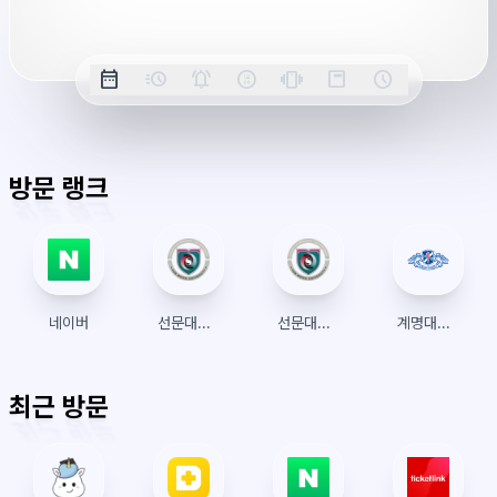
시
간
옵
date_range
acute
notifications_active
farsight_digital
vibration
position_top_right
schedule
날
밀
정
오
긴
스
시
션
짜
리
각
전/
박
티
계
표
초
알
오
모
키
레
시
표
람
후
드
모
이
방문 랭크
시
드
아
웃
네이버
선문대학교 수강신청
선문대학교
계명대학교 수강신청
최근 방문