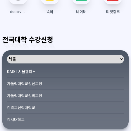
dscovery
똑닥
네이버
티켓링크
전국대학 수강신청
KAIST서울캠퍼스
가톨릭대학교성신교정
가톨릭대학교성의교정
감리교신학대학교
강서대학교