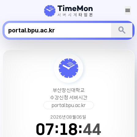
menu
search
부
산
장
신
대
학
부산장신대학교
교
수강신청 서버시간
수
portal.bpu.ac.kr
강
신
2026년
08월
06일
청
07:
18:
45
서
버