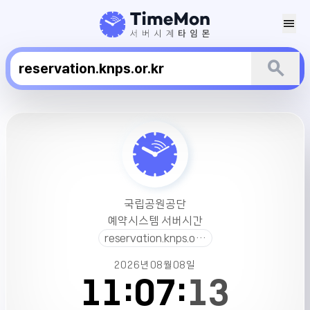
menu
search
국
립
공
원
공
단
국립공원공단
예
예약시스템 서버시간
약
reservation.knps.or.kr
시
스
2026년
08월
08일
템
11:
07:
13
서
버