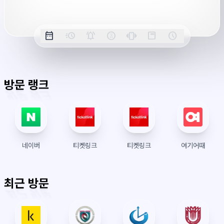
시
간
옵
date_range
acute
notifications_active
farsight_digital
vibration
position_top_right
schedule
날
밀
정
오
긴
스
시
션
짜
리
각
전/
박
티
계
표
초
알
오
모
키
레
시
표
람
후
드
모
이
방문 랭크
시
드
아
웃
네이버
티켓링크
티켓링크
여기어때
최근 방문