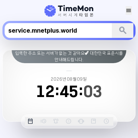
menu
search
엠
입력한 주소 또는 서버가 없는 것 같아요🦖 대한민국 표준시를
넷
안내해드립니다.
플
러
스
2026년
08월
09일
서
12:
45:
03
버
시
간
옵
date_range
acute
notifications_active
farsight_digital
vibration
position_top_right
schedule
날
밀
정
오
긴
스
시
션
짜
리
각
전/
박
티
계