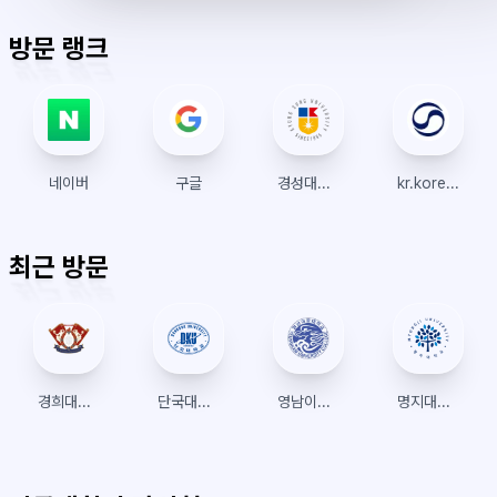
표
초
알
오
모
키
레
시
표
람
후
드
모
이
방문 랭크
시
드
아
웃
네이버
구글
경성대학교 수강신청
kr.koreanair.com
최근 방문
경희대학교 수강신청
단국대학교 수강신청
영남이공대 종합정보포탈시스템
명지대학교 학생정보시스템