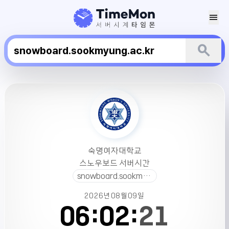
menu
search
숙
명
여
자
대
학
숙명여자대학교
교
스노우보드 서버시간
스
snowboard.sookmyung.ac.kr
노
우
2026년
08월
09일
보
06:
02:
21
드
서