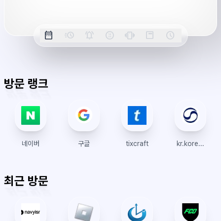
버
시
옵
간
date_range
acute
notifications_active
farsight_digital
vibration
position_top_right
schedule
날
밀
정
오
긴
스
시
션
짜
리
각
전/
박
티
계
표
초
알
오
모
키
레
시
표
람
후
드
모
이
방문 랭크
시
드
아
웃
네이버
구글
tixcraft
kr.koreanair.com
최근 방문