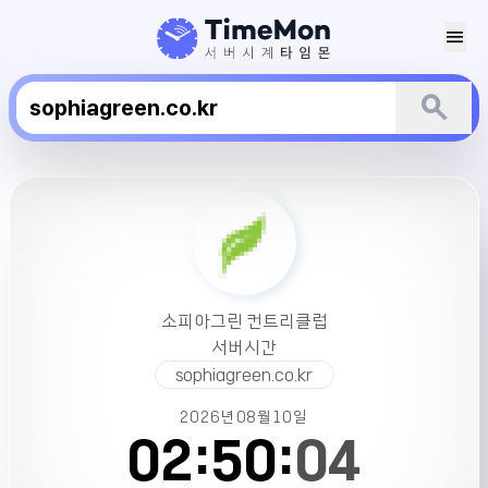
menu
search
소
피
아
그
린
컨
소피아그린 컨트리클럽
트
서버시간
리
sophiagreen.co.kr
클
럽
2026년
08월
10일
서
02:
50:
04
버
시