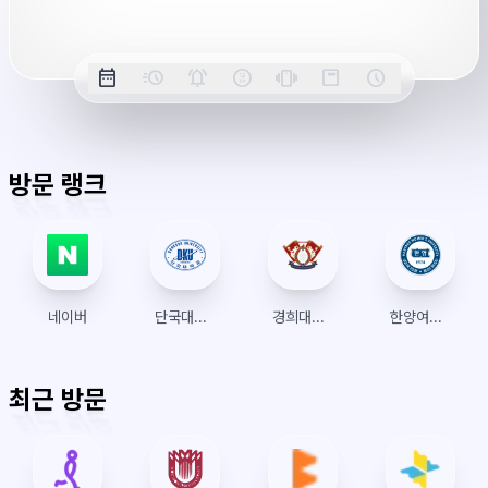
간
옵
date_range
acute
notifications_active
farsight_digital
vibration
position_top_right
schedule
날
밀
정
오
긴
스
시
션
짜
리
각
전/
박
티
계
표
초
알
오
모
키
레
시
표
람
후
드
모
이
방문 랭크
시
드
아
웃
네이버
단국대학교 수강신청
경희대학교 수강신청
한양여대 수강신청
최근 방문