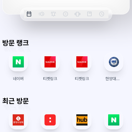
옵
date_range
acute
notifications_active
farsight_digital
vibration
position_top_right
schedule
날
밀
정
오
긴
스
시
션
짜
리
각
전/
박
티
계
표
초
알
오
모
키
레
시
표
람
후
드
모
이
방문 랭크
시
드
아
웃
네이버
티켓링크
티켓링크
한양대학교 수강신청
최근 방문