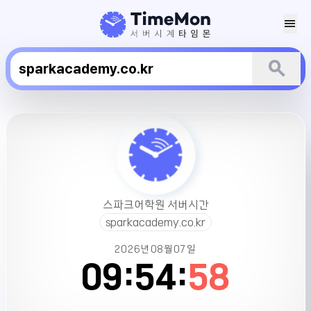
menu
search
스
파
크
어
학
원
스파크어학원 서버시간
서
sparkacademy.co.kr
버
시
2026년
08월
07일
간
09:
54:
58