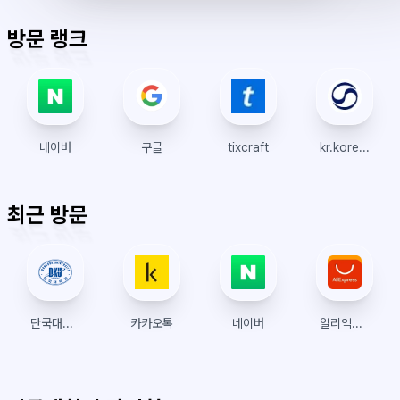
표
초
알
오
모
키
레
시
시
표
람
후
드
모
이
방문 랭크
간
시
드
아
웃
네이버
구글
tixcraft
kr.koreanair.com
최근 방문
단국대학교 수강신청
카카오톡
네이버
알리익스프레스