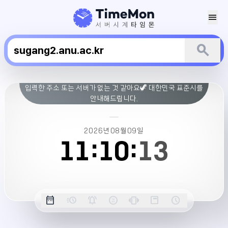
menu
search
국
입력한 주소 또는 서버가 없는 것 같아요🦖 대한민국 표준시를
립
안내해드립니다.
안
동
대
2026년
08월
09일
학
11:
10:
14
교
수
강
신
옵
date_range
acute
notifications_active
farsight_digital
vibration
position_top_right
schedule
청
날
밀
정
오
긴
스
시
션
서
짜
리
각
전/
박
티
계
버