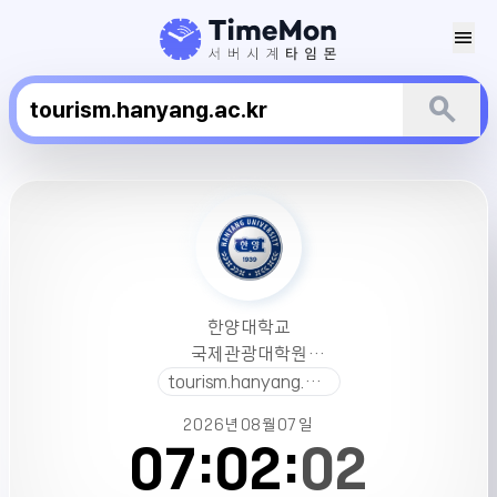
menu
search
한
양
대
학
교
국
한양대학교
제
국제관광대학원
관
서버시간
tourism.hanyang.ac.kr
광
대
2026년
08월
07일
학
07:
02:
02
원
서