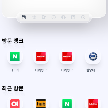
버
시
옵
간
date_range
acute
notifications_active
farsight_digital
vibration
position_top_right
schedule
날
밀
정
오
긴
스
시
션
짜
리
각
전/
박
티
계
표
초
알
오
모
키
레
시
표
람
후
드
모
이
방문 랭크
시
드
아
웃
네이버
티켓링크
티켓링크
한양대학교 수강신청
최근 방문