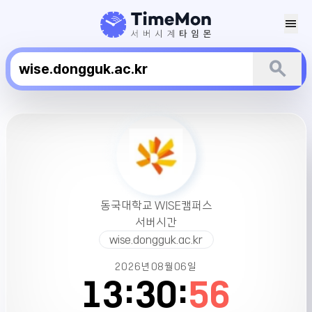
menu
search
동
국
대
학
교
WISE
동국대학교 WISE캠퍼스
캠
서버시간
퍼
wise.dongguk.ac.kr
스
서
2026년
08월
06일
버
13:
30:
56
시
간