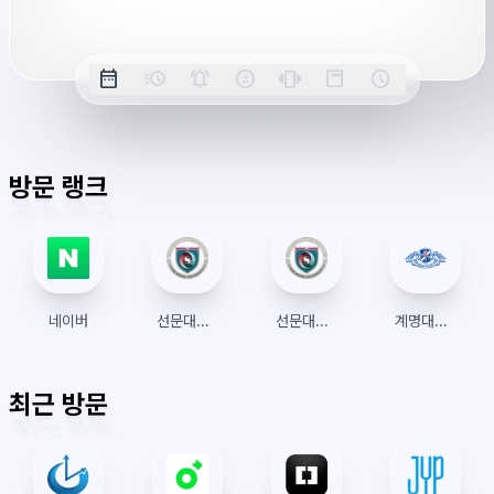
옵
date_range
acute
notifications_active
farsight_digital
vibration
position_top_right
schedule
날
밀
정
오
긴
스
시
션
짜
리
각
전/
박
티
계
표
초
알
오
모
키
레
시
표
람
후
드
모
이
방문 랭크
시
드
아
웃
네이버
선문대학교 수강신청
선문대학교
계명대학교 수강신청
최근 방문