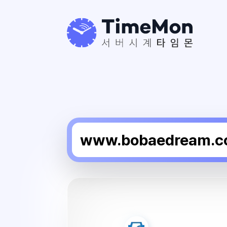
보
배
드
림
서