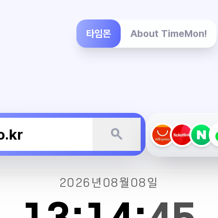
타임몬
About TimeMon!
search
2026년
08월
08일