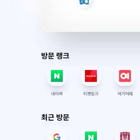
버
시
간
방문 랭크
네이버
티켓링크
여기어때
최근 방문