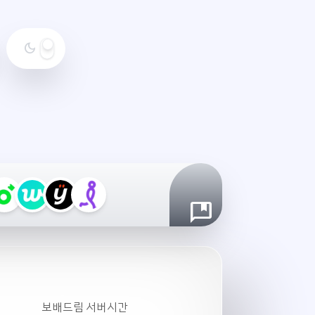
dark_mode
야
간
모
드
설
정
보배드림 서버시간