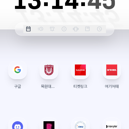
13:
14:
46
옵
date_range
acute
notifications_active
farsight_digital
vibration
position_top_right
schedule
날
밀
정
오
긴
스
시
션
짜
리
각
전/
박
티
계
표
초
알
오
모
키
레
시
표
람
후
드
모
이
시
드
아
웃
구글
목원대학교 수강신청
티켓링크
여기어때