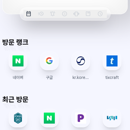
옵
date_range
acute
notifications_active
farsight_digital
vibration
position_top_right
schedule
날
밀
정
오
긴
스
시
션
짜
리
각
전/
박
티
계
표
초
알
오
모
키
레
시
표
람
후
드
모
이
방문 랭크
시
드
아
웃
네이버
구글
kr.koreanair.com
tixcraft
최근 방문