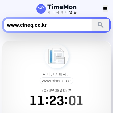
menu
search
씨
네
큐
서
버
시
씨네큐 서버시간
간
www.cineq.co.kr
2026년
08월
09일
11:
23:
01