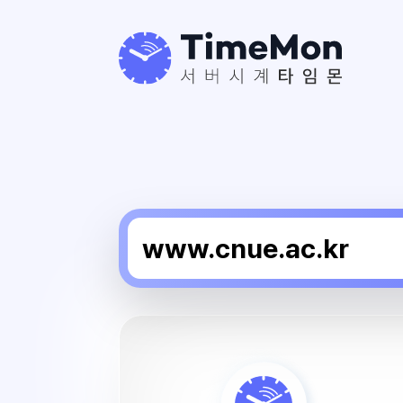
춘
천
교
육
대