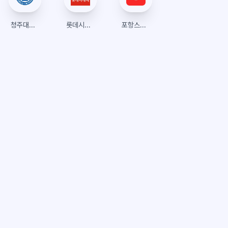
청주대학교 에델바이스 시험관리시스템
롯데시네마
포항스틸러스 팬샵