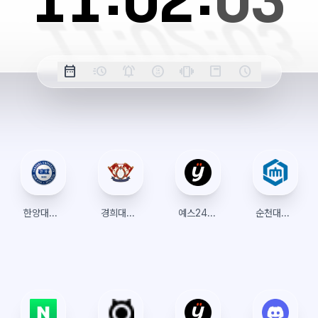
11:
02:
03
옵
date_range
acute
notifications_active
farsight_digital
vibration
position_top_right
schedule
날
밀
정
오
긴
스
시
션
짜
리
각
전/
박
티
계
표
초
알
오
모
키
레
시
표
람
후
드
모
이
시
드
아
웃
한양대학교 수강신청
경희대학교 수강신청
예스24 티켓
순천대학교 수강신청