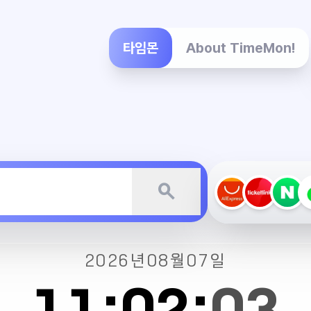
타임몬
About TimeMon!
search
2026년
08월
07일