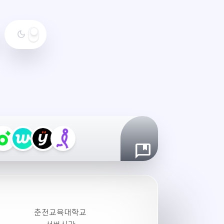
dark_mode
야
간
모
드
설
정
춘천교육대학교