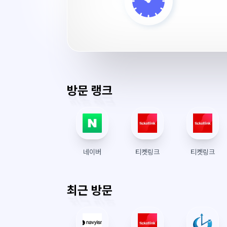
학
교
서
버
시
간
방문 랭크
네이버
티켓링크
티켓링크
최근 방문