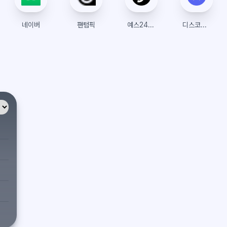
네이버
팬텀픽
예스24 티켓
디스코드(Discord)