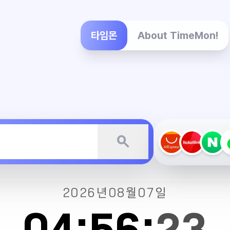
타임몬
About TimeMon!
search
2026년
08월
07일