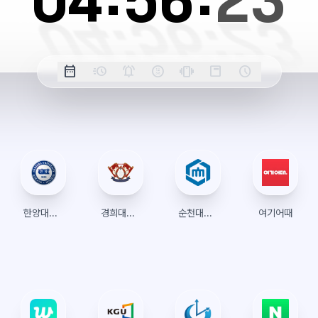
04:
56:
24
옵
date_range
acute
notifications_active
farsight_digital
vibration
position_top_right
schedule
날
밀
정
오
긴
스
시
션
짜
리
각
전/
박
티
계
표
초
알
오
모
키
레
시
표
람
후
드
모
이
시
드
아
웃
한양대학교 수강신청
경희대학교 수강신청
순천대학교 수강신청
여기어때