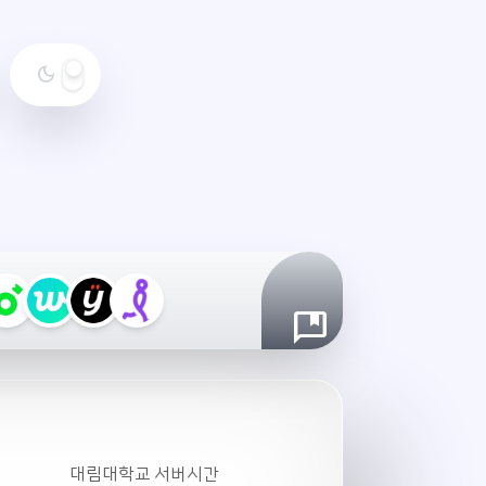
dark_mode
야
간
모
드
설
정
대림대학교 서버시간