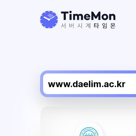
대
림
대
학
교