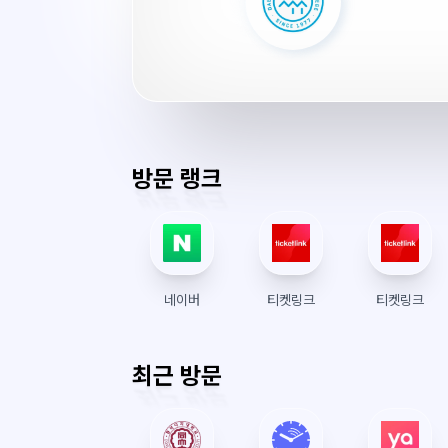
서
버
시
간
방문 랭크
네이버
티켓링크
티켓링크
최근 방문