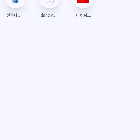
전주대학교 인스타
dscovery
티켓링크