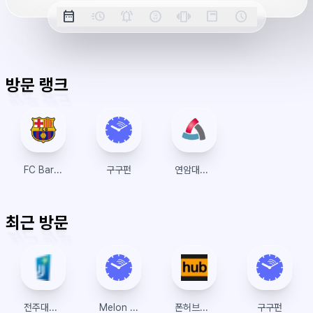
옵
date_range
acute
notifications_active
farsight_digital
vibration
position_top_right
schedule
날
밀
정
오
긴
스
시
션
짜
리
각
전/
박
티
계
표
초
알
오
모
키
레
시
표
람
후
드
모
이
방문 랭크
시
드
아
웃
FC Barcelona
구구펀
연암대학교 포털시스템
최근 방문
전주대학교 인스타
Melon Ticket Global
폰허브접속 | 폰허브 | 우회접속방법
구구펀