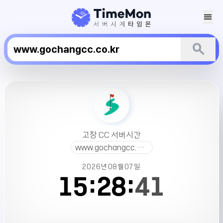
menu
search
고
창
CC
서
버
고창 CC 서버시간
시
www.gochangcc.co.kr
간
2026년
08월
07일
15:
28:
41