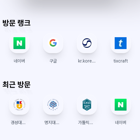
짜
리
각
전/
박
티
계
표
초
알
오
모
키
레
시
표
람
후
드
모
이
방문 랭크
시
드
아
웃
네이버
구글
kr.koreanair.com
tixcraft
최근 방문
경성대학교 수강신청
명지대학교 수강신청
가톨릭관동대학교 수강신청
네이버