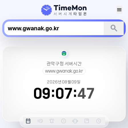
menu
search
관
악
구
관악구청 서버시간
청
www.gwanak.go.kr
서
버
2026년
08월
09일
시
09:
07:
47
간
옵
date_range
acute
notifications_active
farsight_digital
vibration
position_top_right
schedule
날
밀
정
오
긴
스
시
션