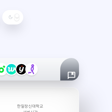
dark_mode
야
간
모
드
설
정
한일장신대학교