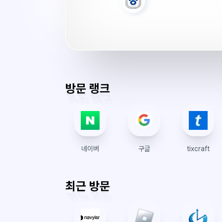
학
교
서
버
시
간
방문 랭크
네이버
구글
tixcraft
최근 방문