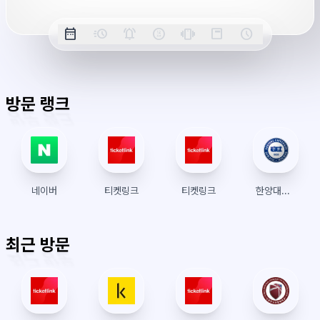
옵
date_range
acute
notifications_active
farsight_digital
vibration
position_top_right
schedule
날
밀
정
오
긴
스
시
션
짜
리
각
전/
박
티
계
표
초
알
오
모
키
레
시
표
람
후
드
모
이
방문 랭크
시
드
아
웃
네이버
티켓링크
티켓링크
한양대학교 수강신청
최근 방문