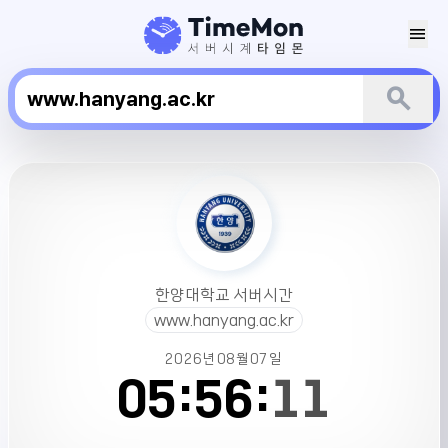
menu
search
한
양
대
학
교
서
한양대학교 서버시간
버
www.hanyang.ac.kr
시
간
2026년
08월
07일
05:
56:
11