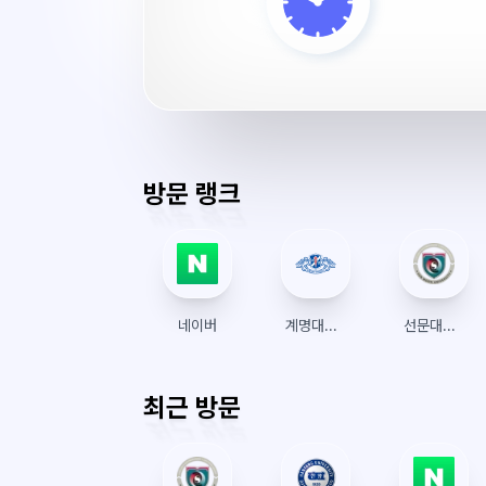
리
얼
레
이
크
서
버
방문 랭크
시
간
네이버
계명대학교 수강신청
선문대학교 수강신청
최근 방문