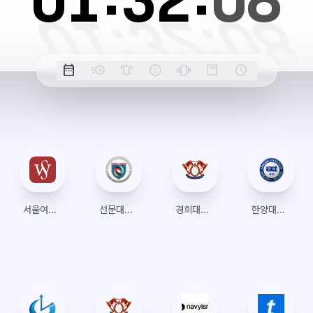
01:
32:
09
옵
date_range
acute
notifications_active
farsight_digital
vibration
position_top_right
schedule
날
밀
정
오
긴
스
시
션
짜
리
각
전/
박
티
계
표
초
알
오
모
키
레
시
표
람
후
드
모
이
시
드
아
웃
서울여자대학교 수강신청 (종합정보시스템)
선문대학교
경희대학교 수강신청
한양대학교 수강신청