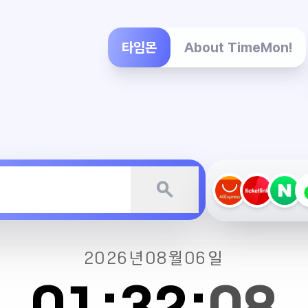
타임몬
About TimeMon!
search
2026년
08월
06일