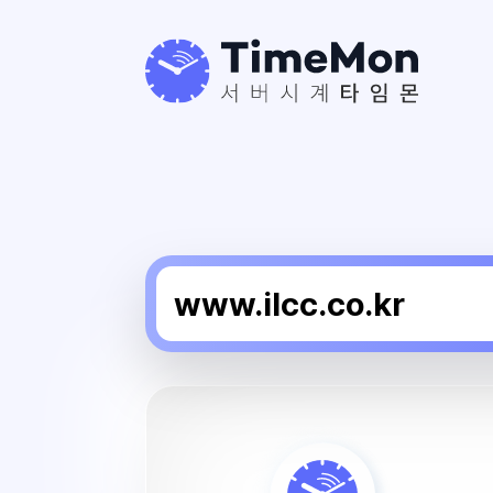
올
데
이
임
페