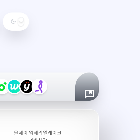
dark_mode
야
간
모
드
설
정
올데이 임페리얼레이크