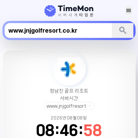
menu
search
정
남
진
골
프
리
정남진 골프 리조트
조
서버시간
트
www.jnjgolfresort.co.kr
서
버
2026년
08월
08일
시
08:
46:
58
간