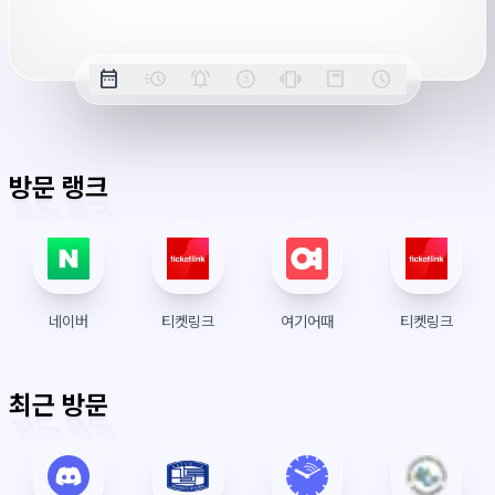
옵
date_range
acute
notifications_active
farsight_digital
vibration
position_top_right
schedule
날
밀
정
오
긴
스
시
션
짜
리
각
전/
박
티
계
표
초
알
오
모
키
레
시
표
람
후
드
모
이
방문 랭크
시
드
아
웃
네이버
티켓링크
여기어때
티켓링크
최근 방문