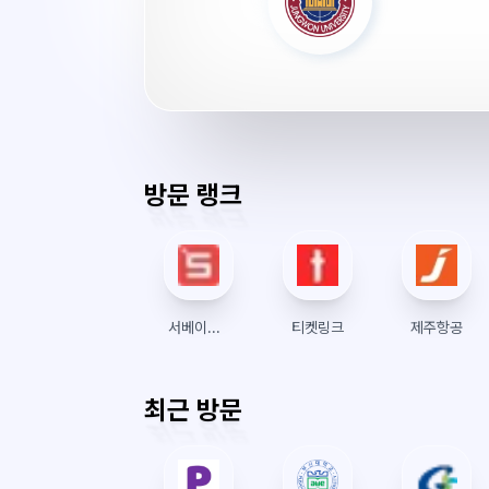
서
버
시
간
방문 랭크
서베이링크
티켓링크
제주항공
최근 방문