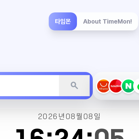
타임몬
About TimeMon!
search
2026년
08월
08일