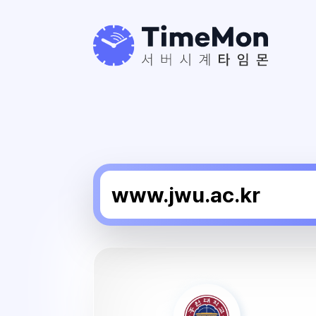
중
원
대
학
교