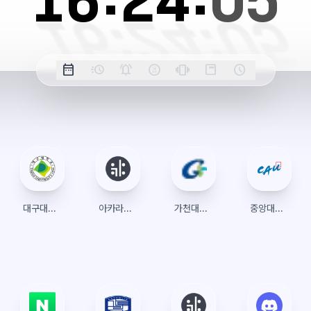
16:
24:
05
옵
date_range
acute
notifications_active
farsight_digital
vibration
position_top_right
schedule
날
밀
정
오
긴
스
시
션
짜
리
각
전/
박
티
계
표
초
알
오
모
키
레
시
표
람
후
드
모
이
시
드
아
웃
대구대학교 수강신청
아카라이브
가천대학교글로벌캠퍼스 수강신청
중앙대학교