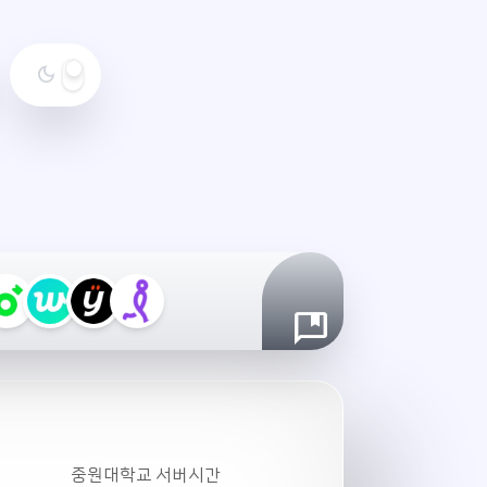
dark_mode
야
간
모
드
설
정
중원대학교 서버시간