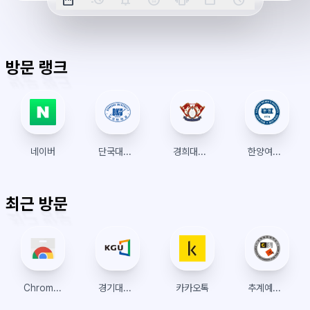
션
짜
리
각
전/
박
티
계
표
초
알
오
모
키
레
시
표
람
후
드
모
이
방문 랭크
시
드
아
웃
네이버
단국대학교 수강신청
경희대학교 수강신청
한양여대 수강신청
최근 방문
Chrome 웹 스토어
경기대학교 수강신청
카카오톡
추계예술대학교 인터넷정보서비스