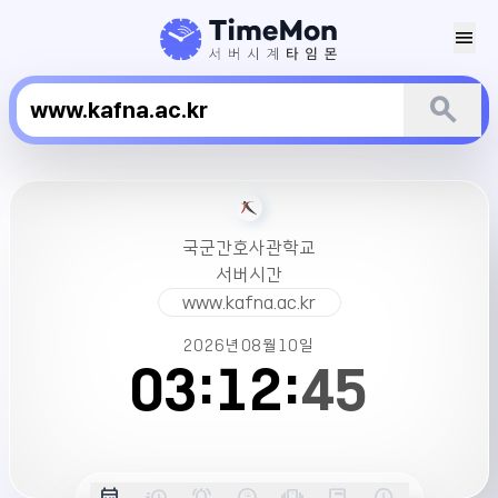
menu
search
국
군
간
국군간호사관학교
호
서버시간
사
www.kafna.ac.kr
관
학
2026년
08월
10일
교
03:
12:
45
서
버
시
간
옵
date_range
acute
notifications_active
farsight_digital
vibration
position_top_right
schedule
날
밀
정
오
긴
스
시